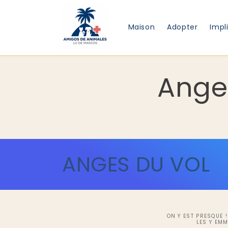
et
passer
au
Maison
Adopter
Impl
contenu
Ange
ANGES DU VOL
ON Y EST PRESQUE !
LES Y EMM