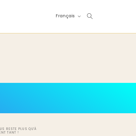
L
Français
a
n
g
u
e
OUS RESTE PLUS QU'À
ENT TANT !