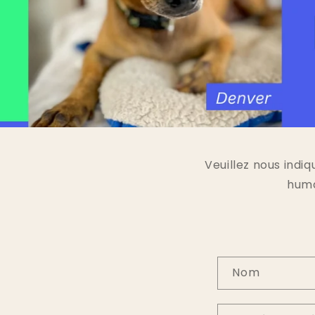
Veuillez nous indi
huma
F
Nom
o
r