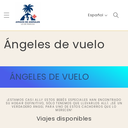
Ir
directamente
al contenido
I
Español
d
i
o
Ángeles de vuelo
m
a
ÁNGELES DE VUELO
¡ESTAMOS CASI ALLI! ESTOS BEBÉS ESPECIALES HAN ENCONTRADO
SU HOGAR DEFINITIVO, SÓLO TENEMOS QUE LLEVARLOS ALLÍ. ¡SÉ UN
VERDADERO ÁNGEL PARA UNO DE ESTOS CACHORROS QUE LO
MERECEN!
Viajes disponibles